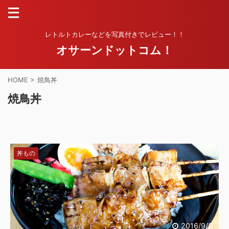
レトルトカレーなどを写真付きでレビュー！！
オサーンドットコム！
HOME
>
焼鳥丼
焼鳥丼
丼もの
2016/9/8