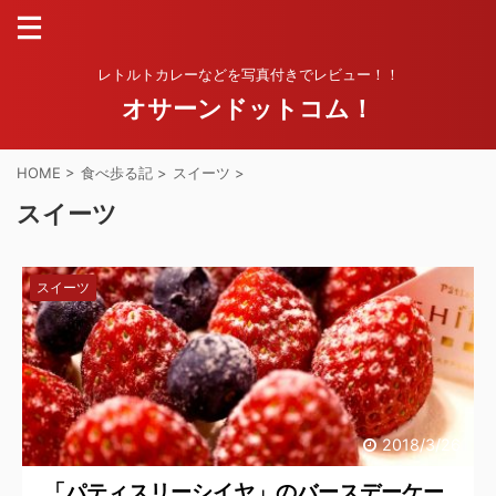
レトルトカレーなどを写真付きでレビュー！！
オサーンドットコム！
HOME
>
食べ歩る記
>
スイーツ
>
スイーツ
スイーツ
2018/3/26
「パティスリーシイヤ」のバースデーケー